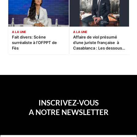
A LA UNE
A LA UNE
C
Fait divers: Scène
Affaire de viol présumé
L
surréaliste à l’OFPPT de
d’une juriste française à
B
Fès
Casablanca : Les dessous
d’une soirée partie en
sucette…
INSCRIVEZ-VOUS
A NOTRE NEWSLETTER