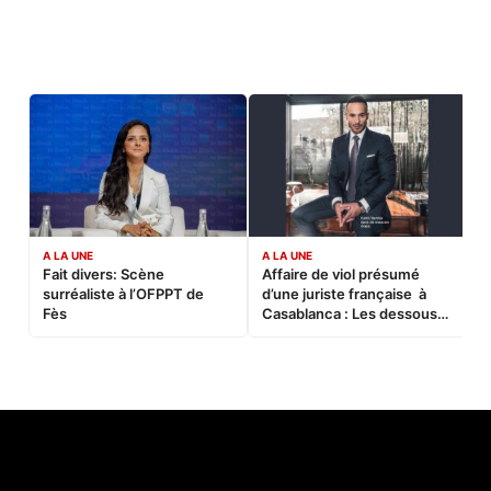
A LA UNE
A LA UNE
C
Fait divers: Scène
Affaire de viol présumé
L
surréaliste à l’OFPPT de
d’une juriste française à
B
Fès
Casablanca : Les dessous
d’une soirée partie en
sucette…