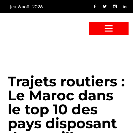
jeu, 6 août 2026
CONFUS DE CANARD
CÔTÉ BASSE-COUR
CANETON FOUINEUR
L’ENTRETIEN À PEINE FICTIF
CAN’ART & CULTURE
Trajets routiers :
Le Maroc dans
le top 10 des
pays disposant