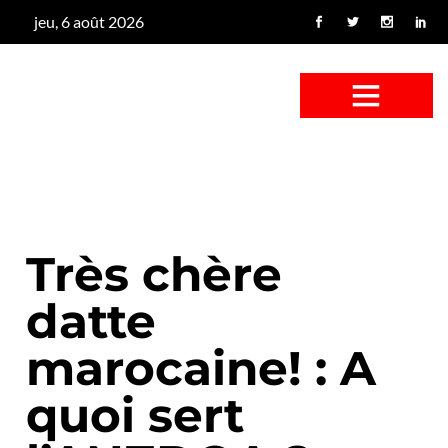
jeu, 6 août 2026
CONFUS DE CANARD
CÔTÉ BASSE-COUR
CANETON FOUINEUR
L’ENTRETIEN À PEINE FICTIF
CAN’ART & CULTURE
Très chère
datte
marocaine! : A
quoi sert