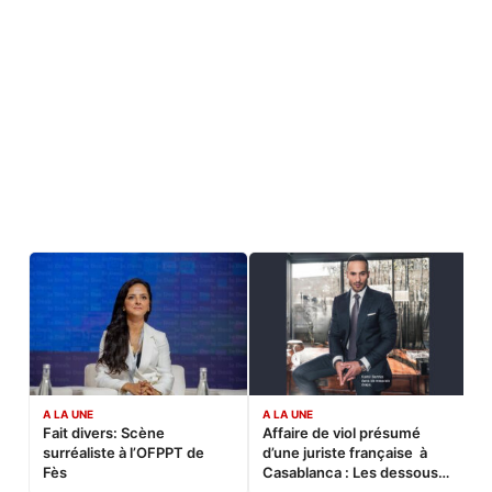
A LA UNE
A LA UNE
C
Fait divers: Scène
Affaire de viol présumé
L
surréaliste à l’OFPPT de
d’une juriste française à
B
Fès
Casablanca : Les dessous