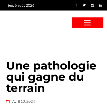
jeu, 6 août 2026
CONFUS DE CANARD
CÔTÉ BASSE-COUR
CANETON FOUINEUR
L’ENTRETIEN À PEINE FICTIF
CAN’ART & CULTURE
Une pathologie
qui gagne du
terrain
Avril 10, 2024