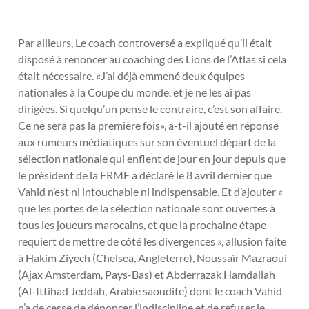
Par ailleurs, Le coach controversé a expliqué qu’il était
disposé à renoncer au coaching des Lions de l’Atlas si cela
était nécessaire. «J’ai déjà emmené deux équipes
nationales à la Coupe du monde, et je ne les ai pas
dirigées. Si quelqu’un pense le contraire, c’est son affaire.
Ce ne sera pas la première fois», a-t-il ajouté en réponse
aux rumeurs médiatiques sur son éventuel départ de la
sélection nationale qui enflent de jour en jour depuis que
le président de la FRMF a déclaré le 8 avril dernier que
Vahid n’est ni intouchable ni indispensable. Et d’ajouter «
que les portes de la sélection nationale sont ouvertes à
tous les joueurs marocains, et que la prochaine étape
requiert de mettre de côté les divergences », allusion faite
à Hakim Ziyech (Chelsea, Angleterre), Noussaïr Mazraoui
(Ajax Amsterdam, Pays-Bas) et Abderrazak Hamdallah
(Al-Ittihad Jeddah, Arabie saoudite) dont le coach Vahid
n’a de cesse de dénoncer l’indiscipline et de refuser le