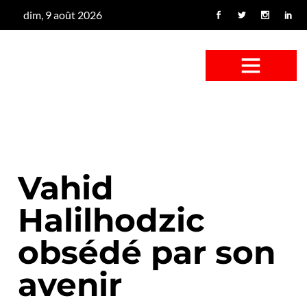
dim, 9 août 2026
CONFUS DE CANARD
CÔTÉ BASSE-COUR
CANETON FOUINEUR
L’ENTRETIEN À PEINE FICTIF
CAN’ART & CULTURE
Vahid
Halilhodzic
obsédé par son
avenir