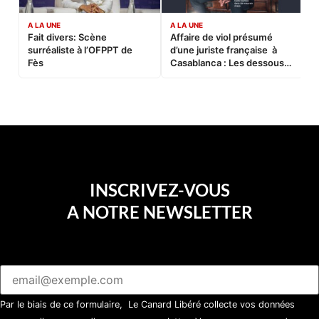
A LA UNE
A LA UNE
C
Fait divers: Scène
Affaire de viol présumé
L
surréaliste à l’OFPPT de
d’une juriste française à
B
Fès
Casablanca : Les dessous
d’une soirée partie en
sucette…
INSCRIVEZ-VOUS
A NOTRE NEWSLETTER
Par le biais de ce formulaire, Le Canard Libéré collecte vos données