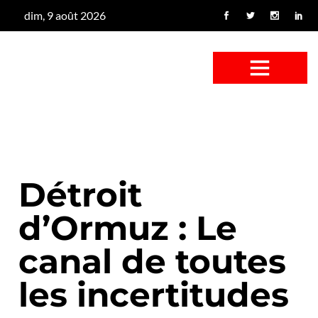
dim, 9 août 2026
CONFUS DE CANARD
CÔTÉ BASSE-COUR
CANETON FOUINEUR
L’ENTRETIEN À PEINE FICTIF
CAN’ART & CULTURE
Détroit
d’Ormuz : Le
canal de toutes
les incertitudes