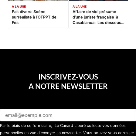
A LA UNE
A LA UNE
C
Fait divers: Scène
Affaire de viol présumé
L
surréaliste à l’OFPPT de
d’une juriste française à
B
Fès
Casablanca : Les dessous
d’une soirée partie en
sucette…
INSCRIVEZ-VOUS
A NOTRE NEWSLETTER
Par le biais de ce formulaire, Le Canard Libéré collecte vos données
personnelles en vue d'envoyer sa newsletter. Vous pouvez vous adresser