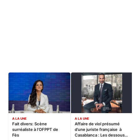
A LA UNE
A LA UNE
C
Fait divers: Scène
Affaire de viol présumé
L
surréaliste à l’OFPPT de
d’une juriste française à
B
Fès
Casablanca : Les dessous