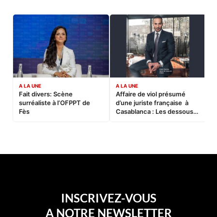
A LA UNE
A LA UNE
C
Fait divers: Scène
Affaire de viol présumé
L
surréaliste à l’OFPPT de
d’une juriste française à
B
Fès
Casablanca : Les dessous
d’une soirée partie en
sucette…
INSCRIVEZ-VOUS
A NOTRE NEWSLETTER