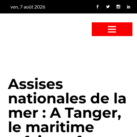
ven, 7 août 2026
CONFUS DE CANARD
CÔTÉ BASSE-COUR
CANETON FOUINEUR
L’ENTRETIEN À PEINE FICTIF
CAN’ART & CULTURE
Assises
nationales de la
mer : A Tanger,
le maritime