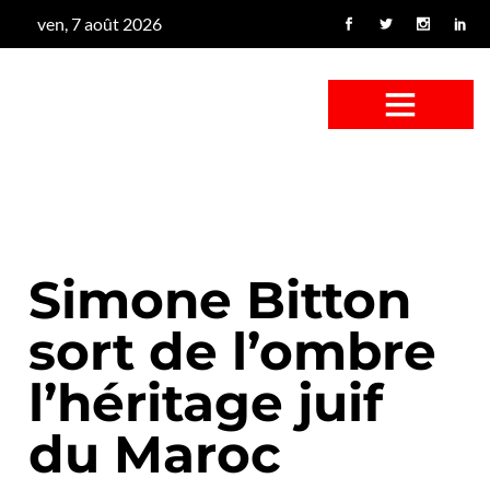
ven, 7 août 2026
CONFUS DE CANARD
CÔTÉ BASSE-COUR
CANETON FOUINEUR
L’ENTRETIEN À PEINE FICTIF
CAN’ART & CULTURE
Simone Bitton
sort de l’ombre
l’héritage juif
du Maroc