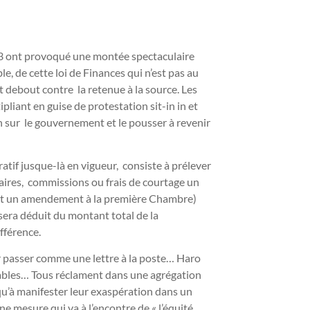
023 ont provoqué une montée spectaculaire
ble, de cette loi de Finances qui n’est pas au
 debout contre la retenue à la source. Les
pliant en guise de protestation sit-in in et
on sur le gouvernement et le pousser à revenir
ratif jusque-là en vigueur, consiste à prélever
aires, commissions ou frais de courtage un
avant un amendement à la première Chambre)
 sera déduit du montant total de la
ifférence.
r passer comme une lettre à la poste… Haro
tables… Tous réclament dans une agrégation
squ’à manifester leur exaspération dans un
 mesure qui va à l’encontre de « l’équité