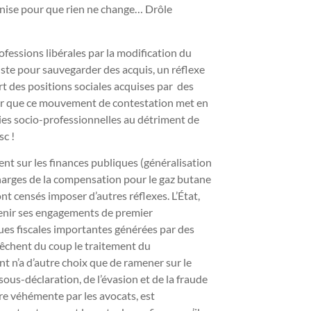
ganise pour que rien ne change… Drôle
rofessions libérales par la modification du
iste pour sauvegarder des acquis, un réflexe
t des positions sociales acquises par des
tater que ce mouvement de contestation met en
ries socio-professionnelles au détriment de
sc !
nt sur les finances publiques (généralisation
harges de la compensation pour le gaz butane
t censés imposer d’autres réflexes. L’État,
 tenir ses engagements de premier
lues fiscales importantes générées par des
mpêchent du coup le traitement du
t n’a d’autre choix que de ramener sur le
ous-déclaration, de l’évasion et de la fraude
re véhémente par les avocats, est