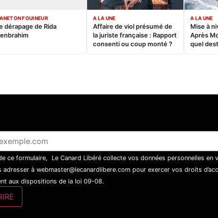
ANETON FOUINEUR
A LA UNE
A LA UNE
e dérapage de Rida
Affaire de viol présumé de
Mise à ni
enbrahim
la juriste française : Rapport
Après M
consenti ou coup monté ?
quel dest
 de ce formulaire, Le Canard Libéré collecte vos données personnelles en 
 adresser à webmaster@lecanardlibere.com pour exercer vos droits d’accès
t aux dispositions de la loi 09-08.