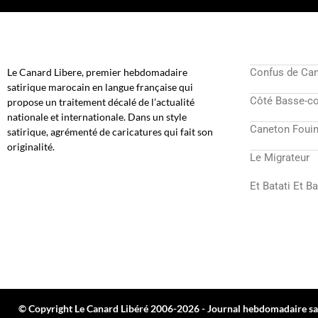
Le Canard Libere, premier hebdomadaire
Confus de Ca
satirique marocain en langue française qui
Côté Basse-c
propose un traitement décalé de l’actualité
nationale et internationale. Dans un style
Caneton Fouin
satirique, agrémenté de caricatures qui fait son
originalité.
Le Migrateur
Et Batati Et B
© Copyright Le Canard Libéré 2006-2026 - Journal hebdomadaire sat