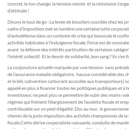
concret, le ton change, la tension monte et la résistance s’or
d’attitude !
Disons le tout de go : La levée de boucliers suscitée chez les p
cadre d’imposition met en lumière une certaine lutte corporat
d’autodéfense dans un contexte de crise qui bouscule le confor
activités habituées à l’indulgence fiscale. Force est de cons
avant la défense des intérêts particuliers de certaines catégo
l’intérêt collectif. Et le devoir de solidarité, bon sang ? Ils s’en fi
La conjoncture actuelle marquée par une tension sans précéde
de l’assurance maladie obligatoire, hausse considérable des c
et le blé, subvention carburant accordée aux transporteurs) son
appelé en plus à financer toutes les politiques publiques et à
investisseur, ne peut plus se permettre de subir des moins-va
régimes qui freinent l’élargissement de l’assiette fiscale et e
contribuable sur un pied d’égalité. Dos au mur, le gouvernemen
chemin de la juste imposition des activités championnes de la s
fiscale.Cette dérive corporatiste naissante, conduite de maniè