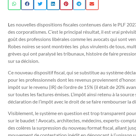
L
es nouvelles dispositions fiscales contenues dans le PLF 2
des corporatismes. C’est le principal résultat, il est vrai prévisi
goût des professions libérales comme les avocats qui sont vent
Robes noires se sont montrées les plus virulents de tous, multi
grèves qui ont paralysé les tribunaux, histoire de faire pressi
sur sa décision.
Ce nouveau dispositif fiscal, qui se substitue au système décla
pour les professionnels dont les revenus proviennent d’honor
impôt sur le revenu (IR) de l’ordre de 15% (il était de 20% 
sur toutes les factures émises. L’impôt ainsi retenu à la source
déclaration de l’impôt avec le droit de se faire rembourser la d
Visiblement, le système en question est trop transparent pou
sur le baudet ! Avocats, architectes, médecins, experts-comp
des colères la surpression du nouveau format fiscal, allant ju
mouvement de contestation inédit en dénonçant à l’unisson une