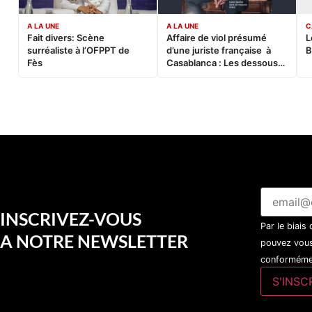
A LA UNE
A LA UNE
C
Fait divers: Scène
Affaire de viol présumé
L
surréaliste à l’OFPPT de
d’une juriste française à
B
Fès
Casablanca : Les dessous
d’une soirée partie en
sucette…
INSCRIVEZ-VOUS
Par le biais
A NOTRE NEWSLETTER
pouvez vous
conformémen