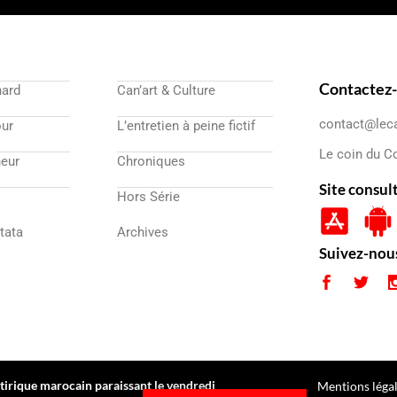
Contactez
nard
Can’art & Culture
contact@lec
our
L’entretien à peine fictif
Le coin du C
eur
Chroniques
Site consul
Hors Série
atata
Archives
Suivez-nou
irique marocain paraissant le vendredi
Mentions léga