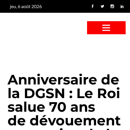
jeu, 6 août 2026
CONFUS DE CANARD
CÔTÉ BASSE-COUR
CANETON FOUINEUR
L’ENTRETIEN À PEINE FICTIF
CAN’ART & CULTURE
Anniversaire de
la DGSN : Le Roi
salue 70 ans
de dévouement