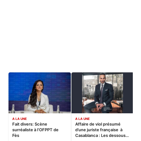
A LA UNE
A LA UNE
C
Fait divers: Scène
Affaire de viol présumé
L
surréaliste à l’OFPPT de
d’une juriste française à
B
Fès
Casablanca : Les dessous
d’une soirée partie en