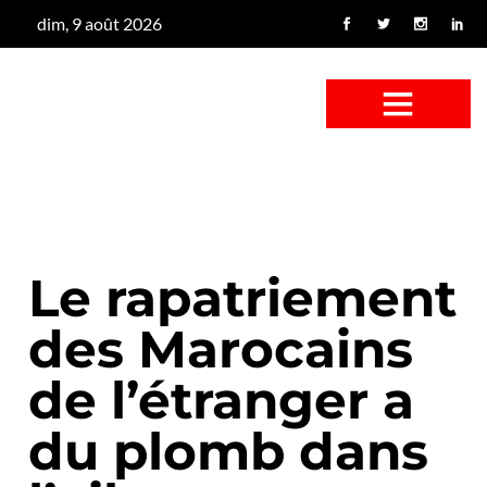
dim, 9 août 2026
CONFUS DE CANARD
CÔTÉ BASSE-COUR
CANETON FOUINEUR
L’ENTRETIEN À PEINE FICTIF
CAN’ART & CULTURE
Le rapatriement
des Marocains
de l’étranger a
du plomb dans