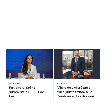
A LA UNE
A LA UNE
C
Fait divers: Scène
Affaire de viol présumé
L
surréaliste à l’OFPPT de
d’une juriste française à
B
Fès
Casablanca : Les dessous
d’une soirée partie en
sucette…