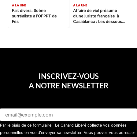
A LA UNE
A LA UNE
C
Fait divers: Scène
Affaire de viol présumé
L
surréaliste à l’OFPPT de
d’une juriste française à
B
Fès
Casablanca : Les dessous
d’une soirée partie en
sucette…
INSCRIVEZ-VOUS
A NOTRE NEWSLETTER
Par le biais de ce formulaire, Le Canard Libéré collecte vos données
personnelles en vue d'envoyer sa newsletter. Vous pouvez vous adresser