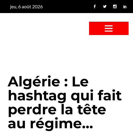
jeu, 6 août 2026
CONFUS DE CANARD
CÔTÉ BASSE-COUR
CANETON FOUINEUR
L’ENTRETIEN À PEINE FICTIF
CAN’ART & CULTURE
Algérie : Le
hashtag qui fait
perdre la tête
au régime…