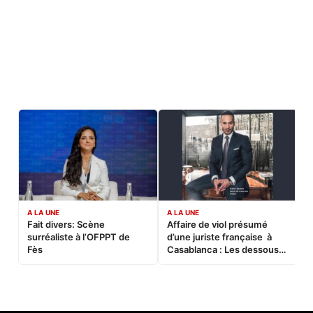
A LA UNE
A LA UNE
C
Fait divers: Scène
Affaire de viol présumé
L
surréaliste à l’OFPPT de
d’une juriste française à
B
Fès
Casablanca : Les dessous
d’une soirée partie en
sucette…