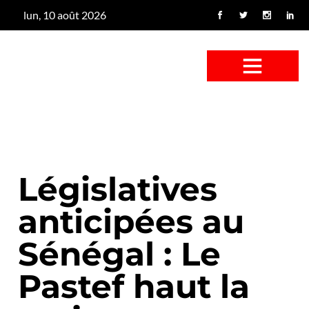
lun, 10 août 2026
CONFUS DE CANARD
CÔTÉ BASSE-COUR
CANETON FOUINEUR
L’ENTRETIEN À PEINE FICTIF
CAN’ART & CULTURE
Législatives
anticipées au
Sénégal : Le
Pastef haut la