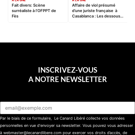
Fait divers: Scène
Affaire de viol présumé
L
surréaliste à l’OFPPT de
d’une juriste française à
B
Fès
Casablanca : Les dessous
d’une soirée partie en
sucette…
INSCRIVEZ-VOUS
A NOTRE NEWSLETTER
Par le biais de ce formulaire, Le Canard Libéré collecte vos données
personnelles en vue d'envoyer sa newsletter. Vous pouvez vous adresser
à webmaster@lecanardlibere.com pour exercer vos droits d’accès, de