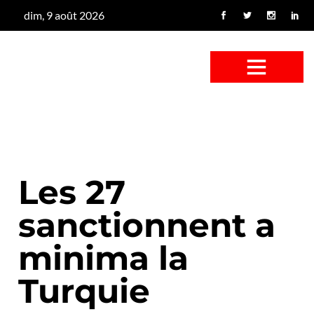
dim, 9 août 2026
CONFUS DE CANARD
CÔTÉ BASSE-COUR
CANETON FOUINEUR
L’ENTRETIEN À PEINE FICTIF
CAN’ART & CULTURE
Les 27
sanctionnent a
minima la
Turquie