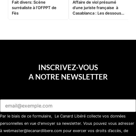
Fait divers: Scène
Affaire de viol présumé
L
surréaliste à l’OFPPT de
d’une juriste française à
B
Fès
Casablanca : Les dessous
d’une soirée partie en
sucette…
INSCRIVEZ-VOUS
A NOTRE NEWSLETTER
Par le biais de ce formulaire, Le Canard Libéré collecte vos données
personnelles en vue d'envoyer sa newsletter. Vous pouvez vous adresser
à webmaster@lecanardlibere.com pour exercer vos droits d’accès, de