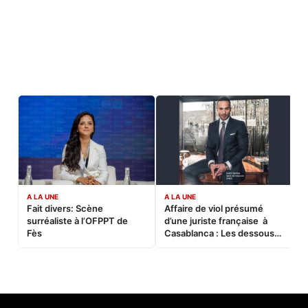
A LA UNE
A LA UNE
C
Fait divers: Scène
Affaire de viol présumé
L
surréaliste à l’OFPPT de
d’une juriste française à
B
Fès
Casablanca : Les dessous
d’une soirée partie en
sucette…