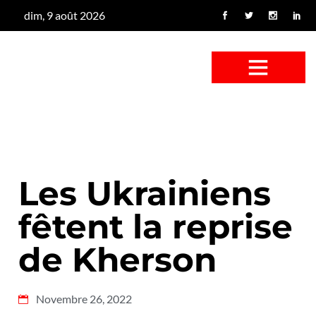
dim, 9 août 2026
CONFUS DE CANARD
CÔTÉ BASSE-COUR
CANETON FOUINEUR
L’ENTRETIEN À PEINE FICTIF
CAN’ART & CULTURE
Les Ukrainiens
fêtent la reprise
de Kherson
Novembre 26, 2022