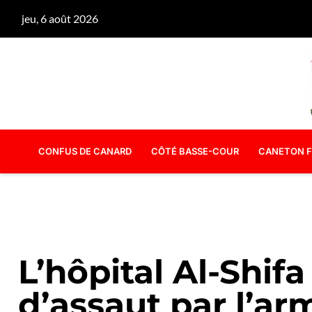
jeu, 6 août 2026
CONFUS DE CANARD
CÔTÉ BASSE-COUR
CANETON F
L’hôpital Al-Shifa
d’assaut par l’ar