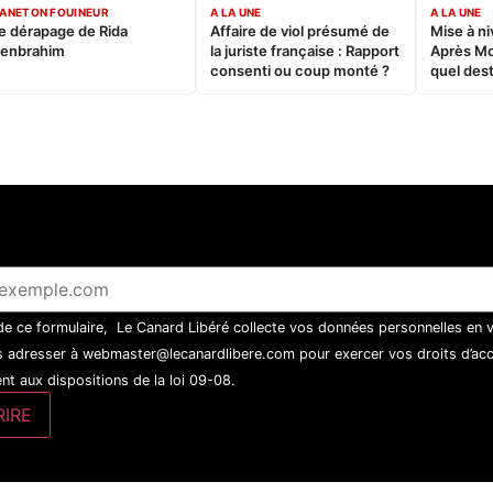
ANETON FOUINEUR
A LA UNE
A LA UNE
e dérapage de Rida
Affaire de viol présumé de
Mise à ni
enbrahim
la juriste française : Rapport
Après M
consenti ou coup monté ?
quel dest
 de ce formulaire, Le Canard Libéré collecte vos données personnelles en 
 adresser à webmaster@lecanardlibere.com pour exercer vos droits d’accès
t aux dispositions de la loi 09-08.