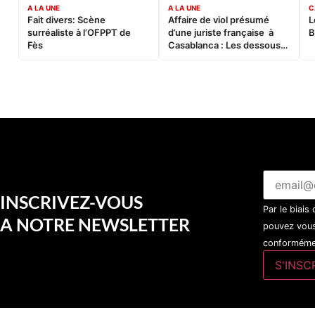
A LA UNE
A LA UNE
C
Fait divers: Scène
Affaire de viol présumé
L
surréaliste à l’OFPPT de
d’une juriste française à
B
Fès
Casablanca : Les dessous
d’une soirée partie en
sucette…
INSCRIVEZ-VOUS
Par le biais
A NOTRE NEWSLETTER
pouvez vous
conformémen