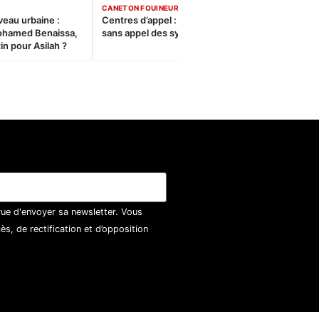
CANETON FOUINEUR
veau urbaine :
Centres d’appel : Le constat
ohamed Benaissa,
sans appel des syndicats
in pour Asilah ?
vue d'envoyer sa newsletter. Vous
, de rectification et d’opposition