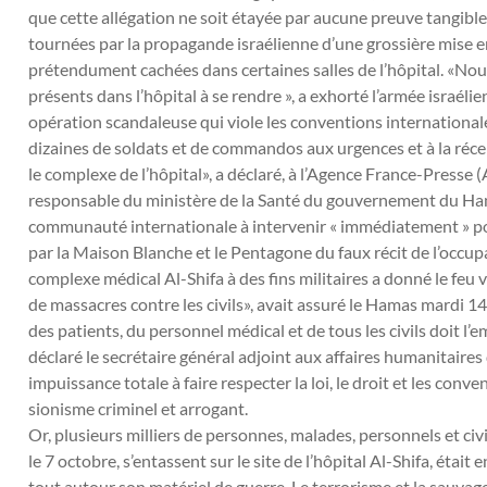
que cette allégation ne soit étayée par aucune preuve tangible.
tournées par la propagande israélienne d’une grossière mise
prétendument cachées dans certaines salles de l’hôpital. «No
présents dans l’hôpital à se rendre », a exhorté l’armée israé
opération scandaleuse qui viole les conventions internationales.
dizaines de soldats et de commandos aux urgences et à la récep
le complexe de l’hôpital», a déclaré, à l’Agence France-Presse
responsable du ministère de la Santé du gouvernement du Hama
communauté internationale à intervenir « immédiatement » pou
par la Maison Blanche et le Pentagone du faux récit de l’occupat
complexe médical Al-Shifa à des fins militaires a donné le fe
de massacres contre les civils», avait assuré le Hamas mardi 
des patients, du personnel médical et de tous les civils doit l’
déclaré le secrétaire général adjoint aux affaires humanitaire
impuissance totale à faire respecter la loi, le droit et les conv
sionisme criminel et arrogant.
Or, plusieurs milliers de personnes, malades, personnels et civi
le 7 octobre, s’entassent sur le site de l’hôpital Al-Shifa, était
tout autour son matériel de guerre. Le terrorisme et la sauvage