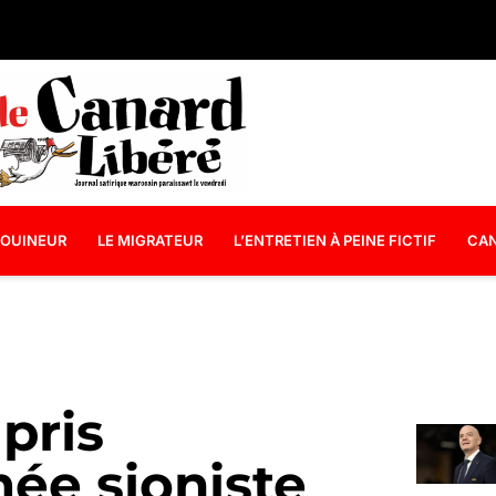
OUINEUR
LE MIGRATEUR
L’ENTRETIEN À PEINE FICTIF
CAN
 pris
mée sioniste