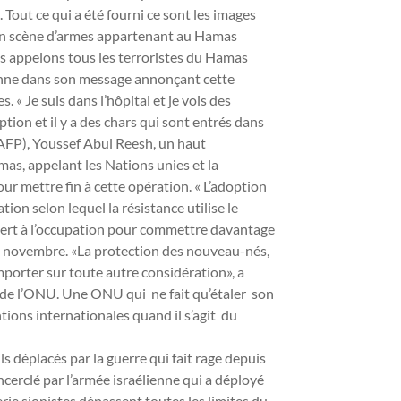
 Tout ce qui a été fourni ce sont les images
 en scène d’armes appartenant au Hamas
us appelons tous les terroristes du Hamas
lienne dans son message annonçant cette
 « Je suis dans l’hôpital et je vois des
tion et il y a des chars qui sont entrés dans
 (AFP), Youssef Abul Reesh, un haut
s, appelant les Nations unies et la
r mettre fin à cette opération. « L’adoption
ion selon lequel la résistance utilise le
u vert à l’occupation pour commettre davantage
14 novembre. «La protection des nouveau-nés,
emporter sur toute autre considération», a
s de l’ONU. Une ONU qui ne fait qu’étaler son
entions internationales quand il s’agit du
ls déplacés par la guerre qui fait rage depuis
 encerclé par l’armée israélienne qui a déployé
rie sionistes dépassent toutes les limites du