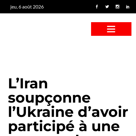
jeu, 6 août 2026
CONFUS DE CANARD
CÔTÉ BASSE-COUR
CANETON FOUINEUR
L’ENTRETIEN À PEINE FICTIF
CAN’ART & CULTURE
L’Iran
soupçonne
l’Ukraine d’avoir
participé à une