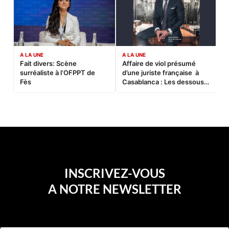
A LA UNE
A LA UNE
C
Fait divers: Scène
Affaire de viol présumé
L
surréaliste à l’OFPPT de
d’une juriste française à
B
Fès
Casablanca : Les dessous
d’une soirée partie en
sucette…
INSCRIVEZ-VOUS
A NOTRE NEWSLETTER