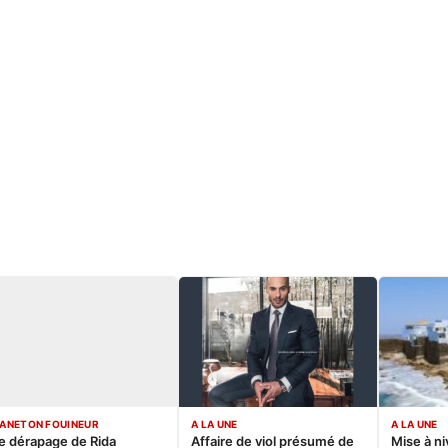
ANETON FOUINEUR
A LA UNE
A LA UNE
e dérapage de Rida
Affaire de viol présumé de
Mise à ni