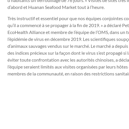
d’habitants un verrouillage de 76 jours. « Visites de sites trè
d’abord et Huanan Seafood Market tout à l’heure.
Très instructif et essentiel pour que nos équipes conjointes
qu’il a commencé à se propager à la fin de 2019. » a déclaré P
EcoHealth Alliance et membre de l’équipe de l’OMS, dans un tw
l’épidémie de virus en décembre 2019. Les scientifiques soupç
d’animaux sauvages vendus sur le marché. Le marché a depuis é
des indices précieux sur la façon dont le virus s’est propagé s
éviter toute confrontation avec les autorités chinoises, a déc
l’équipe seraient limités aux visites organisées par leurs hôtes
membres de la communauté, en raison des restrictions sanitai