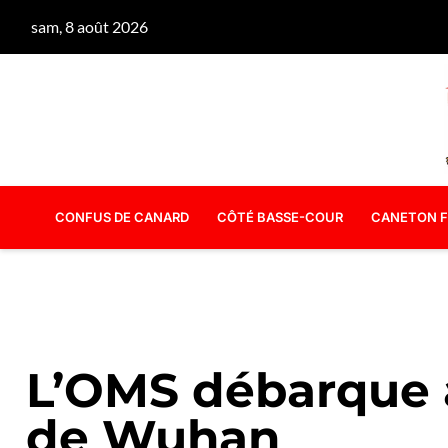
sam, 8 août 2026
CONFUS DE CANARD
CÔTÉ BASSE-COUR
CANETON F
L’OMS débarque
de Wuhan