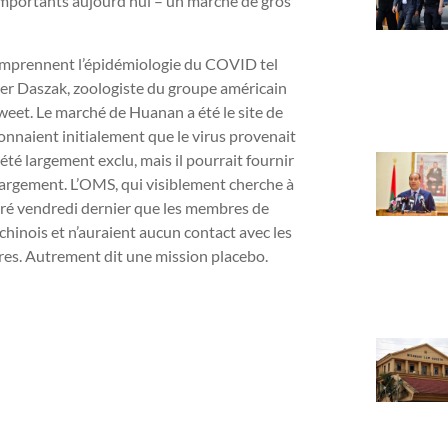
s importants aujourd’hui – un marché de gros
 comprennent l’épidémiologie du COVID tel
eter Daszak, zoologiste du groupe américain
eet. Le marché de Huanan a été le site de
onnaient initialement que le virus provenait
té largement exclu, mais il pourrait fournir
i largement. L’OMS, qui visiblement cherche à
laré vendredi dernier que les membres de
 chinois et n’auraient aucun contact avec les
res. Autrement dit une mission placebo.