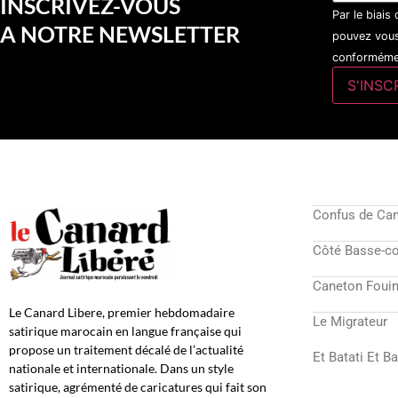
INSCRIVEZ-VOUS
Par le biais
A NOTRE NEWSLETTER
pouvez vous
conformémen
Confus de Ca
Côté Basse-c
Caneton Fouin
Le Canard Libere, premier hebdomadaire
Le Migrateur
satirique marocain en langue française qui
propose un traitement décalé de l’actualité
Et Batati Et B
nationale et internationale. Dans un style
satirique, agrémenté de caricatures qui fait son