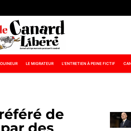
OUINEUR
LE MIGRATEUR
L’ENTRETIEN À PEINE FICTIF
CAN
préféré de
par des