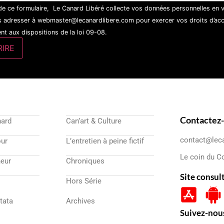
 de ce formulaire, Le Canard Libéré collecte vos données personnelles en 
 adresser à webmaster@lecanardlibere.com pour exercer vos droits d’accès
t aux dispositions de la loi 09-08.
Contactez
nard
Can’art & Culture
contact@lec
our
L’entretien à peine fictif
Le coin du C
eur
Chroniques
Site consul
Hors Série
atata
Archives
Suivez-nou