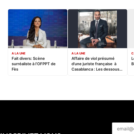
A LA UNE
A LA UNE
C
Fait divers: Scène
Affaire de viol présumé
L
surréaliste à l’OFPPT de
d’une juriste française à
B
Fès
Casablanca : Les dessous
d’une soirée partie en
sucette…