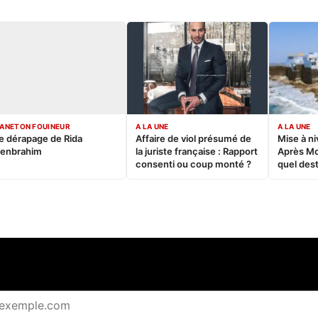
ANETON FOUINEUR
A LA UNE
A LA UNE
e dérapage de Rida
Affaire de viol présumé de
Mise à ni
enbrahim
la juriste française : Rapport
Après M
consenti ou coup monté ?
quel dest