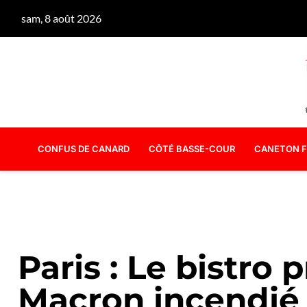
sam, 8 août 2026
CONFUS DE CANARD
CÔTÉ BASSE-COUR
CANETON F
Paris : Le bistro 
Macron incendié 