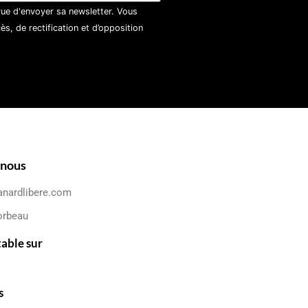
vue d'envoyer sa newsletter. Vous
, de rectification et d’opposition
-nous
anardlibere.com
orbeau
table sur
s