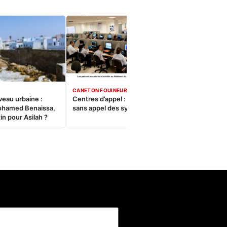
CANETON FOUINEUR
veau urbaine :
Centres d’appel : Le constat
ohamed Benaissa,
sans appel des syndicats
in pour Asilah ?