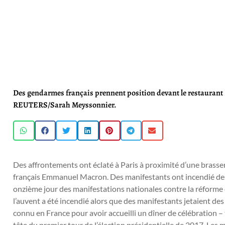
Des gendarmes français prennent position devant le restaurant La
REUTERS/Sarah Meyssonnier.
Des affrontements ont éclaté à Paris à proximité d’une brasseri
français Emmanuel Macron. Des manifestants ont incendié des
onzième jour des manifestations nationales contre la réforme d
l’auvent a été incendié alors que des manifestants jetaient des b
connu en France pour avoir accueilli un dîner de célébration – 
tête du premier tour de l’élection présidentielle de 2017. Les