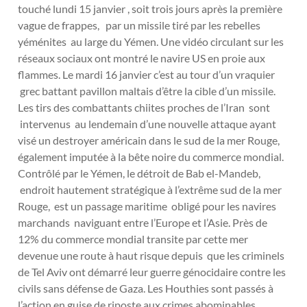
touché lundi 15 janvier , soit trois jours après la première
vague de frappes, par un missile tiré par les rebelles
yéménites au large du Yémen. Une vidéo circulant sur les
réseaux sociaux ont montré le navire US en proie aux
flammes. Le mardi 16 janvier c’est au tour d’un vraquier
grec battant pavillon maltais d’être la cible d’un missile.
Les tirs des combattants chiites proches de l’Iran sont
intervenus au lendemain d’une nouvelle attaque ayant
visé un destroyer américain dans le sud de la mer Rouge,
également imputée à la bête noire du commerce mondial.
Contrôlé par le Yémen, le détroit de Bab el-Mandeb,
endroit hautement stratégique à l’extrême sud de la mer
Rouge, est un passage maritime obligé pour les navires
marchands naviguant entre l’Europe et l’Asie. Près de
12% du commerce mondial transite par cette mer
devenue une route à haut risque depuis que les criminels
de Tel Aviv ont démarré leur guerre génocidaire contre les
civils sans défense de Gaza. Les Houthies sont passés à
l’action en guise de riposte aux crimes abominables