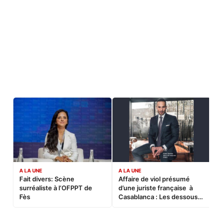
A LA UNE
A LA UNE
C
Fait divers: Scène
Affaire de viol présumé
L
surréaliste à l’OFPPT de
d’une juriste française à
B
Fès
Casablanca : Les dessous
d’une soirée partie en
sucette…