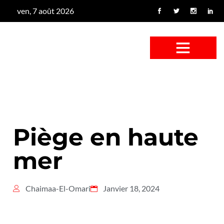
ven, 7 août 2026
CONFUS DE CANARD
CÔTÉ BASSE-COUR
CANETON FOUINEUR
L’ENTRETIEN À PEINE FICTIF
CAN’ART & CULTURE
Piège en haute
mer
Chaimaa-El-Omari
Janvier 18, 2024