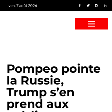
ven, 7 août 2026
CONFUS DE CANARD
CÔTÉ BASSE-COUR
CANETON FOUINEUR
L’ENTRETIEN À PEINE FICTIF
CAN’ART & CULTURE
Pompeo pointe
la Russie,
Trump s’en
prend aux