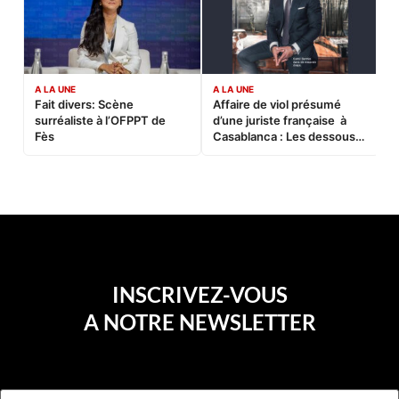
A LA UNE
A LA UNE
C
Fait divers: Scène
Affaire de viol présumé
L
surréaliste à l’OFPPT de
d’une juriste française à
B
Fès
Casablanca : Les dessous
d’une soirée partie en
sucette…
INSCRIVEZ-VOUS
A NOTRE NEWSLETTER