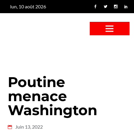
lun, 10 août 2026
CONFUS DE CANARD
CÔTÉ BASSE-COUR
CANETON FOUINEUR
L’ENTRETIEN À PEINE FICTIF
CAN’ART & CULTURE
Poutine
menace
Washington
Juin 13, 2022