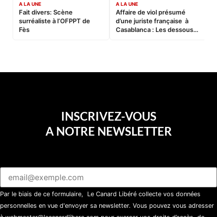
A LA UNE
A LA UNE
C
Fait divers: Scène
Affaire de viol présumé
L
surréaliste à l’OFPPT de
d’une juriste française à
B
Fès
Casablanca : Les dessous
d’une soirée partie en
sucette…
INSCRIVEZ-VOUS
A NOTRE NEWSLETTER
Par le biais de ce formulaire, Le Canard Libéré collecte vos données
personnelles en vue d'envoyer sa newsletter. Vous pouvez vous adresser