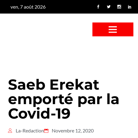
ven, 7 août 2026
CONFUS DE CANARD
CÔTÉ BASSE-COUR
CANETON FOUINEUR
L’ENTRETIEN À PEINE FICTIF
CAN’ART & CULTURE
Saeb Erekat
emporté par la
Covid-19
La-Redaction
Novembre 12, 2020