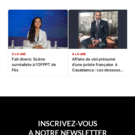
A LA UNE
A LA UNE
C
Fait divers: Scène
Affaire de viol présumé
L
surréaliste à l’OFPPT de
d’une juriste française à
B
Fès
Casablanca : Les dessous
d’une soirée partie en
sucette…
INSCRIVEZ-VOUS
A NOTRE NEWSLETTER