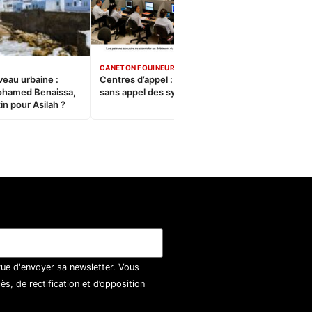
CANETON FOUINEUR
veau urbaine :
Centres d’appel : Le constat
ohamed Benaissa,
sans appel des syndicats
in pour Asilah ?
vue d'envoyer sa newsletter. Vous
, de rectification et d’opposition