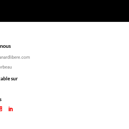
-nous
anardlibere.com
orbeau
table sur
s