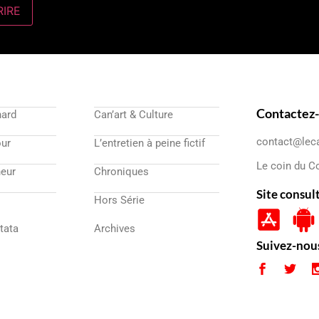
Contactez
nard
Can’art & Culture
contact@lec
our
L’entretien à peine fictif
Le coin du C
eur
Chroniques
Site consul
Hors Série
atata
Archives
Suivez-nou