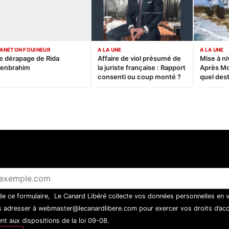
ANETON FOUINEUR
A LA UNE
A LA UNE
e dérapage de Rida
Affaire de viol présumé de
Mise à ni
enbrahim
la juriste française : Rapport
Après M
consenti ou coup monté ?
quel dest
 de ce formulaire, Le Canard Libéré collecte vos données personnelles en 
 adresser à webmaster@lecanardlibere.com pour exercer vos droits d’accès
t aux dispositions de la loi 09-08.