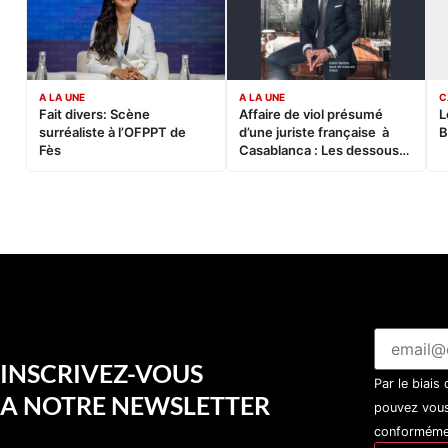
A LA UNE
A LA UNE
C
Fait divers: Scène
Affaire de viol présumé
L
surréaliste à l’OFPPT de
d’une juriste française à
B
Fès
Casablanca : Les dessous
d’une soirée partie en
sucette…
INSCRIVEZ-VOUS
Par le biais
A NOTRE NEWSLETTER
pouvez vous
conformémen