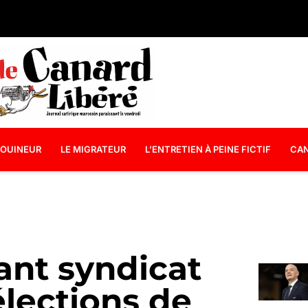
OUINEUR
LE MIGRATEUR
L’ENTRETIEN À PEINE FICTIF
CAN
sant syndicat
élections de