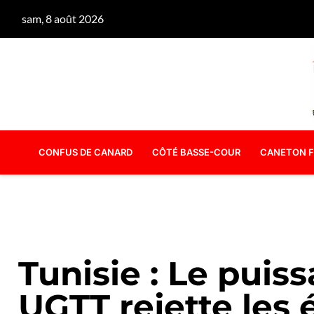
sam, 8 août 2026
CONFUS DE CANARD
CÔTÉ BASSE-COUR
CANETON F
Tunisie : Le puis
UGTT rejette les 