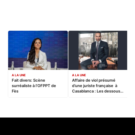
A LA UNE
A LA UNE
C
Fait divers: Scène
Affaire de viol présumé
L
surréaliste à l’OFPPT de
d’une juriste française à
B
Fès
Casablanca : Les dessous
d’une soirée partie en
sucette…