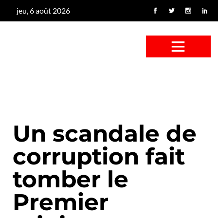
jeu, 6 août 2026
CONFUS DE CANARD
CÔTÉ BASSE-COUR
CANETON FOUINEUR
L’ENTRETIEN À PEINE FICTIF
CAN’ART & CULTURE
Un scandale de
corruption fait
tomber le
Premier