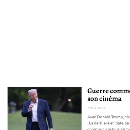
Guerre commer
son cinéma
Mai 8, 2025
Avec Donald Trump, cha
. La dernière en date, s
commerciale tous azim