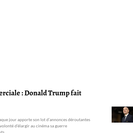
ciale : Donald Trump fait
que jour apporte son lot d’annonces déroutantes
a volonté d’élargir au cinéma sa guerre
uts