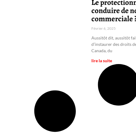
Le protection
conduire de n
commerciale 
Février 6, 2025
Aussitôt dit, aussitôt f
d’instaurer des droits 
Canada, du
lire la suite