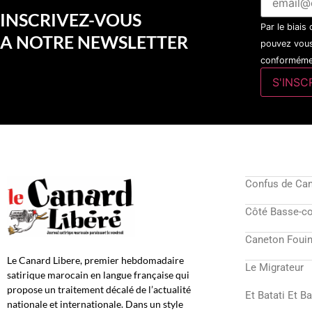
INSCRIVEZ-VOUS
Par le biais
A NOTRE NEWSLETTER
pouvez vous
conformémen
Confus de Ca
Côté Basse-c
Caneton Fouin
Le Canard Libere, premier hebdomadaire
Le Migrateur
satirique marocain en langue française qui
propose un traitement décalé de l’actualité
Et Batati Et B
nationale et internationale. Dans un style