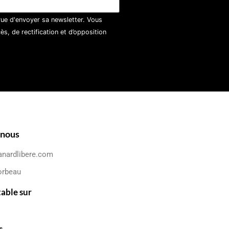
vue d'envoyer sa newsletter. Vous
, de rectification et d’opposition
-nous
anardlibere.com
orbeau
table sur
s