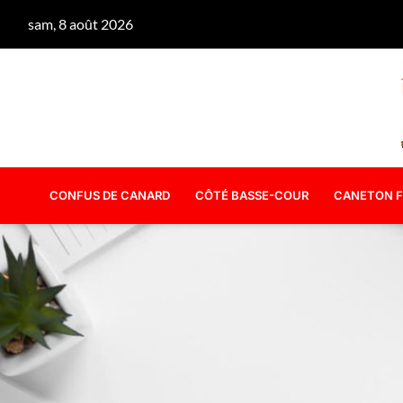
sam, 8 août 2026
CONFUS DE CANARD
CÔTÉ BASSE-COUR
CANETON F