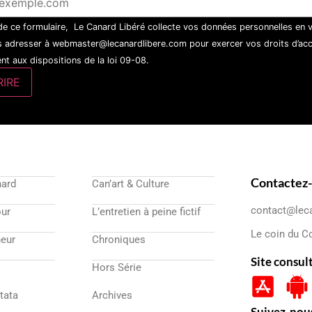
 de ce formulaire, Le Canard Libéré collecte vos données personnelles en 
 adresser à webmaster@lecanardlibere.com pour exercer vos droits d’accès
t aux dispositions de la loi 09-08.
Contactez
nard
Can’art & Culture
contact@lec
our
L’entretien à peine fictif
Le coin du C
eur
Chroniques
Site consul
Hors Série
atata
Archives
Suivez-nou