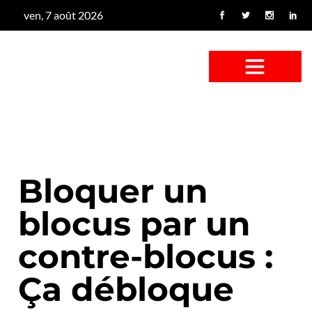
ven, 7 août 2026
CONFUS DE CANARD
CÔTÉ BASSE-COUR
CANETON FOUINEUR
L’ENTRETIEN À PEINE FICTIF
CAN’ART & CULTURE
Bloquer un
blocus par un
contre-blocus :
Ça débloque