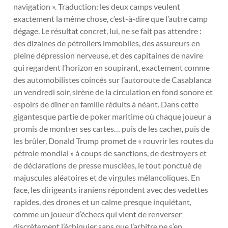
navigation ». Traduction: les deux camps veulent
exactement la même chose, c’est-à-dire que l’autre camp
dégage. Le résultat concret, lui, ne se fait pas attendre :
des dizaines de pétroliers immobiles, des assureurs en
pleine dépression nerveuse, et des capitaines de navire
qui regardent l’horizon en soupirant, exactement comme
des automobilistes coincés sur l’autoroute de Casablanca
un vendredi soir, sirène de la circulation en fond sonore et
espoirs de dîner en famille réduits à néant. Dans cette
gigantesque partie de poker maritime où chaque joueur a
promis de montrer ses cartes… puis de les cacher, puis de
les brûler, Donald Trump promet de « rouvrir les routes du
pétrole mondial » à coups de sanctions, de destroyers et
de déclarations de presse musclées, le tout ponctué de
majuscules aléatoires et de virgules mélancoliques. En
face, les dirigeants iraniens répondent avec des vedettes
rapides, des drones et un calme presque inquiétant,
comme un joueur d’échecs qui vient de renverser
discrètement l’échiquier sans que l’arbitre ne s’en