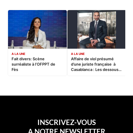
A LA UNE
A LA UNE
C
Fait divers: Scène
Affaire de viol présumé
L
surréaliste à l’OFPPT de
d’une juriste française à
B
Fès
Casablanca : Les dessous
d’une soirée partie en
sucette…
INSCRIVEZ-VOUS
A NOTRE NEWSLETTER