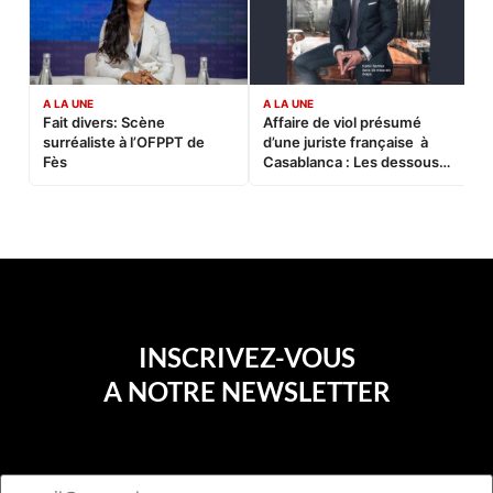
A LA UNE
A LA UNE
C
Fait divers: Scène
Affaire de viol présumé
L
surréaliste à l’OFPPT de
d’une juriste française à
B
Fès
Casablanca : Les dessous
d’une soirée partie en
sucette…
INSCRIVEZ-VOUS
A NOTRE NEWSLETTER