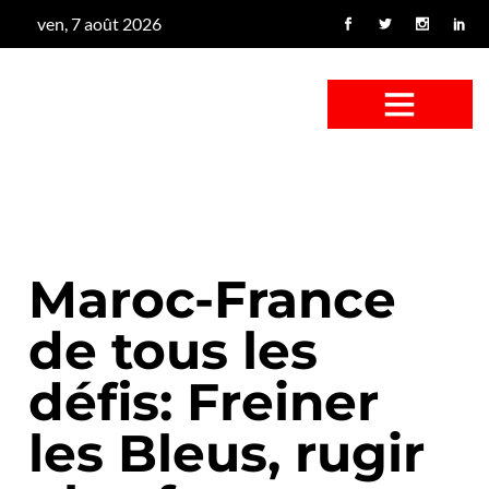
ven, 7 août 2026
CONFUS DE CANARD
CÔTÉ BASSE-COUR
CANETON FOUINEUR
L’ENTRETIEN À PEINE FICTIF
CAN’ART & CULTURE
Maroc-France
de tous les
défis: Freiner
les Bleus, rugir