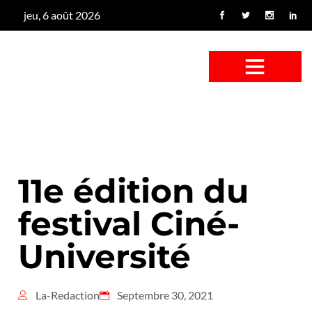
jeu, 6 août 2026
CONFUS DE CANARD
CÔTÉ BASSE-COUR
CANETON FOUINEUR
L’ENTRETIEN À PEINE FICTIF
CAN’ART & CULTURE
11e édition du
festival Ciné-
Université
La-Redaction
Septembre 30, 2021