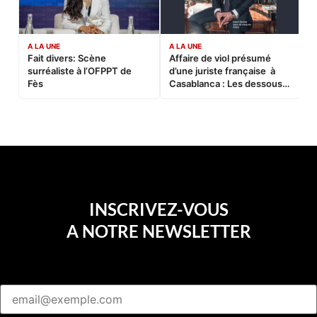
A LA UNE
A LA UNE
C
Fait divers: Scène
Affaire de viol présumé
L
surréaliste à l’OFPPT de
d’une juriste française à
B
Fès
Casablanca : Les dessous
d’une soirée partie en
sucette…
INSCRIVEZ-VOUS
A NOTRE NEWSLETTER