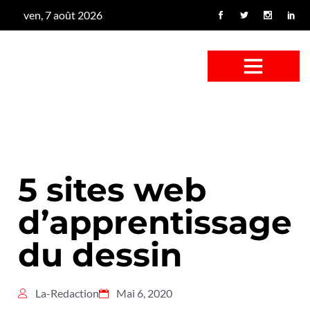
ven, 7 août 2026
CONFUS DE CANARD
CÔTÉ BASSE-COUR
CANETON FOUINEUR
L’ENTRETIEN À PEINE FICTIF
CAN’ART & CULTURE
5 sites web
d’apprentissage
du dessin
La-Redaction
Mai 6, 2020