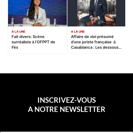
A LA UNE
A LA UNE
C
Fait divers: Scène
Affaire de viol présumé
L
surréaliste à l’OFPPT de
d’une juriste française à
B
Fès
Casablanca : Les dessous
d’une soirée partie en
sucette…
INSCRIVEZ-VOUS
A NOTRE NEWSLETTER