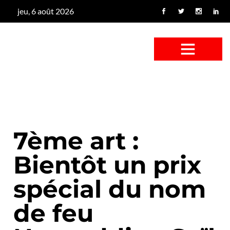
jeu, 6 août 2026
CONFUS DE CANARD
CÔTÉ BASSE-COUR
CANETON FOUINEUR
L’ENTRETIEN À PEINE FICTIF
CAN’ART & CULTURE
7ème art :
Bientôt un prix
spécial du nom
de feu