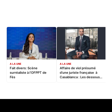
A LA UNE
A LA UNE
C
Fait divers: Scène
Affaire de viol présumé
L
surréaliste à l’OFPPT de
d’une juriste française à
B
Fès
Casablanca : Les dessous
d’une soirée partie en
sucette…