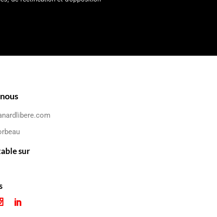
-nous
anardlibere.com
orbeau
table sur
s