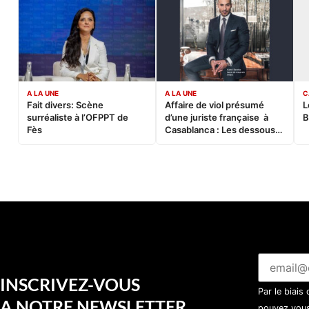
A LA UNE
A LA UNE
C
Fait divers: Scène
Affaire de viol présumé
L
surréaliste à l’OFPPT de
d’une juriste française à
B
Fès
Casablanca : Les dessous
d’une soirée partie en
sucette…
INSCRIVEZ-VOUS
Par le biais
A NOTRE NEWSLETTER
pouvez vous