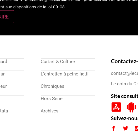
t aux dispositions de la loi 09-08.
Contactez
nard
Can’art & Culture
contact@lec
our
L’entretien à peine fictif
Le coin du C
eur
Chroniques
Site consul
Hors Série
atata
Archives
Suivez-nou