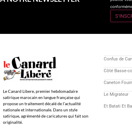
conformémen
Confus de Ca
Côté Basse-c
Caneton Fouin
Le Canard Libere, premier hebdomadaire
Le Migrateur
satirique marocain en langue française qui
propose un traitement décalé de l’actualité
Et Batati Et B
nationale et internationale. Dans un style
satirique, agrémenté de caricatures qui fait son
originalité.