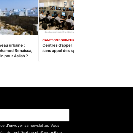
CANETON FOUINEUR
veau urbaine :
Centres d’appel : Le constat
ohamed Benaissa,
sans appel des syndicats
in pour Asilah ?
vue d'envoyer sa newsletter. Vous
, de rectification et d’opposition