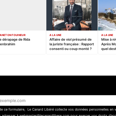
ANETON FOUINEUR
A LA UNE
A LA UNE
e dérapage de Rida
Affaire de viol présumé de
Mise à ni
enbrahim
la juriste française : Rapport
Après M
consenti ou coup monté ?
quel dest
 de ce formulaire, Le Canard Libéré collecte vos données personnelles en 
 adresser à webmaster@lecanardlibere.com pour exercer vos droits d’accès