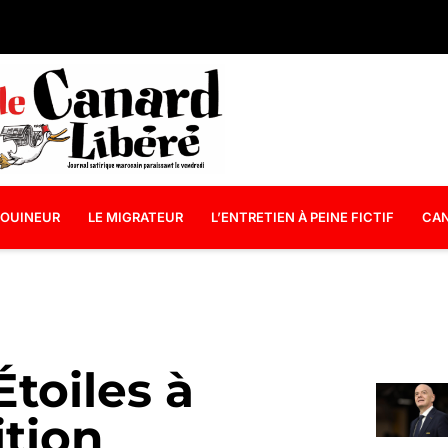
OUINEUR
LE MIGRATEUR
L’ENTRETIEN À PEINE FICTIF
CAN
toiles à
ition