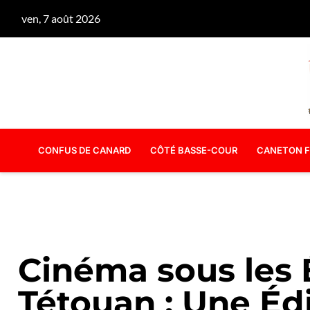
ven, 7 août 2026
CONFUS DE CANARD
CÔTÉ BASSE-COUR
CANETON F
Cinéma sous les É
Tétouan : Une Éd