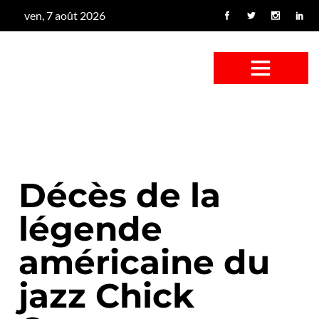
ven, 7 août 2026
CONFUS DE CANARD
CÔTÉ BASSE-COUR
CANETON FOUINEUR
L’ENTRETIEN À PEINE FICTIF
CAN’ART & CULTURE
Décès de la
légende
américaine du
jazz Chick