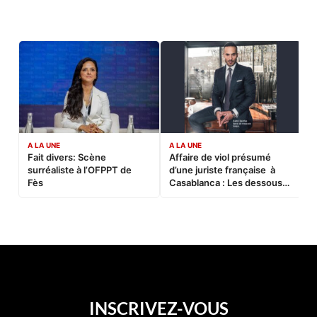
A LA UNE
A LA UNE
C
Fait divers: Scène
Affaire de viol présumé
L
surréaliste à l’OFPPT de
d’une juriste française à
B
Fès
Casablanca : Les dessous
d’une soirée partie en
sucette…
INSCRIVEZ-VOUS