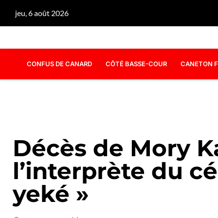
jeu, 6 août 2026
CONFUS DE CANARD
CÔTÉ BASSE-COUR
CANETON F
Décès de Mory K
l’interprète du c
yeké »