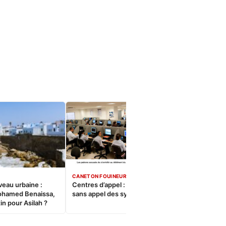
CANETON FOUINEUR
veau urbaine :
Centres d’appel : Le constat
ohamed Benaissa,
sans appel des syndicats
in pour Asilah ?