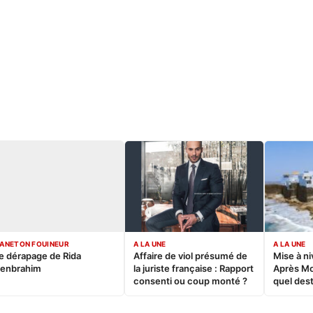
ANETON FOUINEUR
A LA UNE
A LA UNE
e dérapage de Rida
Affaire de viol présumé de
Mise à ni
enbrahim
la juriste française : Rapport
Après M
consenti ou coup monté ?
quel dest