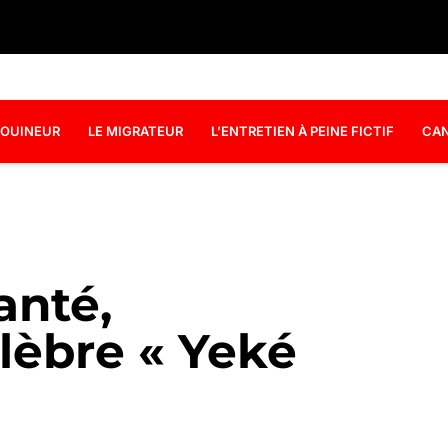
OUINEUR
LE MIGRATEUR
L’ENTRETIEN À PEINE FICTIF
CAN
anté,
élèbre « Yeké