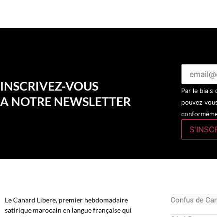
INSCRIVEZ-VOUS
Par le biais
A NOTRE NEWSLETTER
pouvez vous
conformémen
Le Canard Libere, premier hebdomadaire
Confus de Ca
satirique marocain en langue française qui