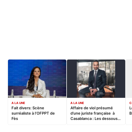
A LA UNE
A LA UNE
C
Fait divers: Scène
Affaire de viol présumé
L
surréaliste à l’OFPPT de
d’une juriste française à
B
Fès
Casablanca : Les dessous
d’une soirée partie en
sucette…