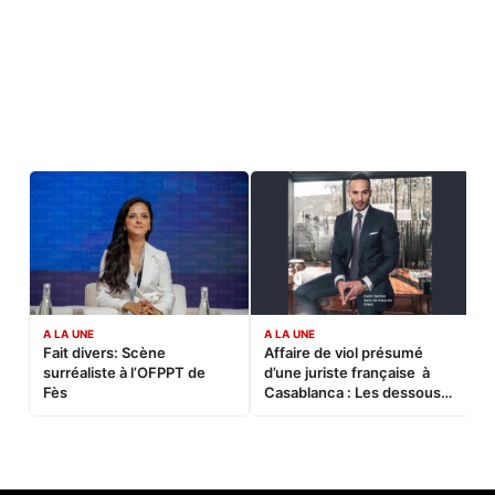
A LA UNE
A LA UNE
C
Fait divers: Scène
Affaire de viol présumé
L
surréaliste à l’OFPPT de
d’une juriste française à
B
Fès
Casablanca : Les dessous
d’une soirée partie en
sucette…