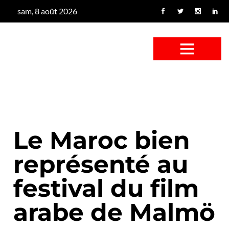
sam, 8 août 2026
CONFUS DE CANARD
CÔTÉ BASSE-COUR
CANETON FOUINEUR
L’ENTRETIEN À PEINE FICTIF
CAN’ART & CULTURE
Le Maroc bien
représenté au
festival du film
arabe de Malmö