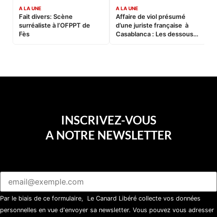
A LA UNE
A LA UNE
C
Fait divers: Scène
Affaire de viol présumé
L
surréaliste à l’OFPPT de
d’une juriste française à
B
Fès
Casablanca : Les dessous
d’une soirée partie en
sucette…
INSCRIVEZ-VOUS
A NOTRE NEWSLETTER
Par le biais de ce formulaire, Le Canard Libéré collecte vos données
personnelles en vue d'envoyer sa newsletter. Vous pouvez vous adresser