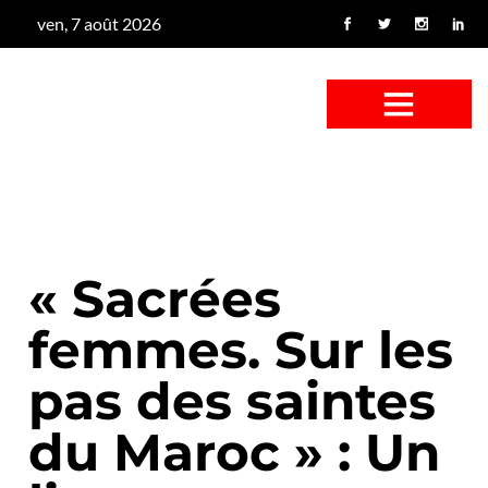
ven, 7 août 2026
CONFUS DE CANARD
CÔTÉ BASSE-COUR
CANETON FOUINEUR
L’ENTRETIEN À PEINE FICTIF
CAN’ART & CULTURE
« Sacrées
femmes. Sur les
pas des saintes
du Maroc » : Un