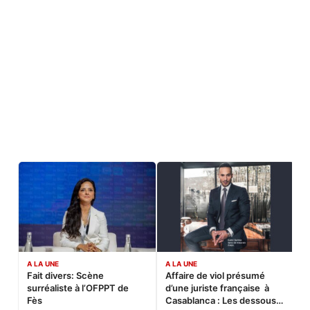
A LA UNE
A LA UNE
C
Fait divers: Scène
Affaire de viol présumé
L
surréaliste à l’OFPPT de
d’une juriste française à
B
Fès
Casablanca : Les dessous