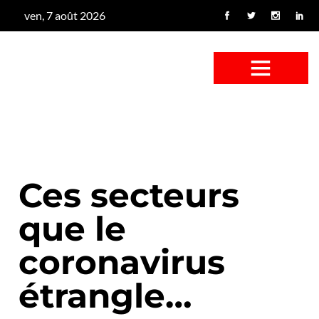
ven, 7 août 2026
CONFUS DE CANARD
CÔTÉ BASSE-COUR
CANETON FOUINEUR
L’ENTRETIEN À PEINE FICTIF
CAN’ART & CULTURE
Ces secteurs
que le
coronavirus
étrangle…