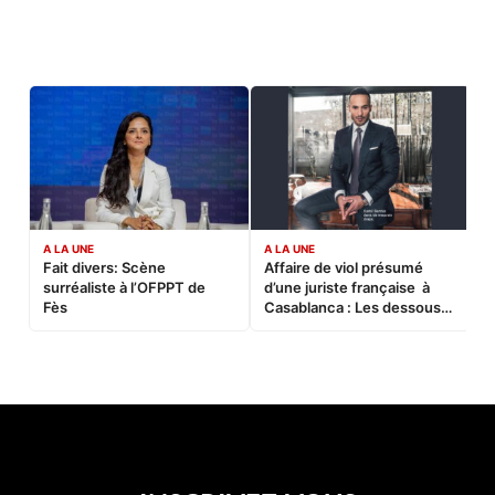
A LA UNE
A LA UNE
C
Fait divers: Scène
Affaire de viol présumé
L
surréaliste à l’OFPPT de
d’une juriste française à
B
Fès
Casablanca : Les dessous
d’une soirée partie en
sucette…