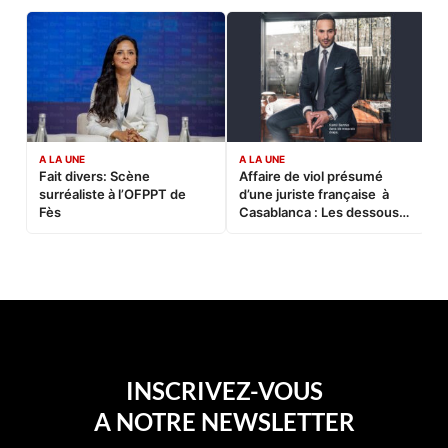
A LA UNE
A LA UNE
C
Fait divers: Scène
Affaire de viol présumé
L
surréaliste à l’OFPPT de
d’une juriste française à
B
Fès
Casablanca : Les dessous
d’une soirée partie en
sucette…
INSCRIVEZ-VOUS
A NOTRE NEWSLETTER