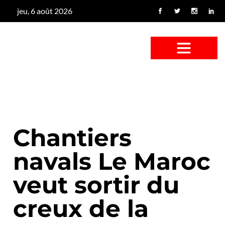
jeu, 6 août 2026
CONFUS DE CANARD
CÔTÉ BASSE-COUR
CANETON FOUINEUR
L’ENTRETIEN À PEINE FICTIF
CAN’ART & CULTURE
Chantiers
navals Le Maroc
veut sortir du
creux de la