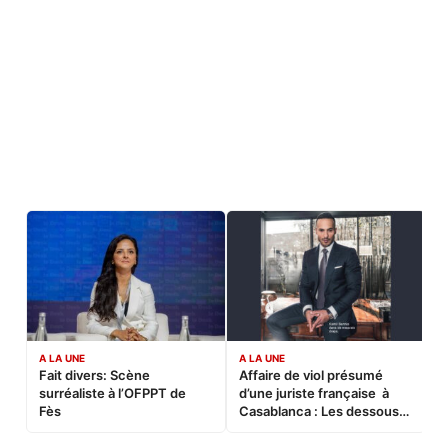
A LA UNE
A LA UNE
C
Fait divers: Scène
Affaire de viol présumé
L
surréaliste à l’OFPPT de
d’une juriste française à
B
Fès
Casablanca : Les dessous
d’une soirée partie en
sucette…