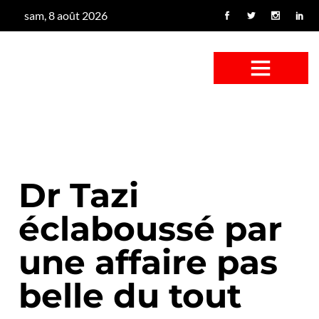
sam, 8 août 2026
CONFUS DE CANARD
CÔTÉ BASSE-COUR
CANETON FOUINEUR
L’ENTRETIEN À PEINE FICTIF
CAN’ART & CULTURE
Dr Tazi
éclaboussé par
une affaire pas
belle du tout