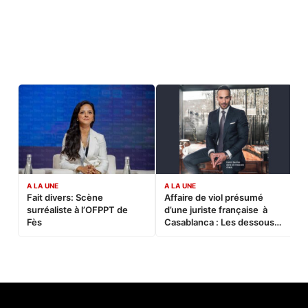
A LA UNE
A LA UNE
C
Fait divers: Scène
Affaire de viol présumé
L
surréaliste à l’OFPPT de
d’une juriste française à
B
Fès
Casablanca : Les dessous
d’une soirée partie en
sucette…