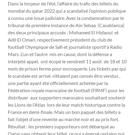
Dans la torpeur de l’été, l’affaire du trafic des billets du
mondial du qatar 2022 qui a scandalisé l’opinion publique
a connu une issue judiciaire. Avec la condamnation par le
tribunal de première instance de Ain Sebaa (Casablanca)
des deux principaux accusés : Mohamed El Hidaoui et
Adil El Omari, respectivement président du club de
football Olympique de Safi et journaliste sportif à Radio
Mars. L’un et l’autre mis en cause, dont la défense a
interjeté appel, ont écopé le vendredi 11 août de 18 et 10
mois de prison ferme pour escroquerie. Les tickets par qui
le scandale est arrivé n’étaient pas censés être vendus ,
une partie ayant été officiellement achetée par la
Fédération royale marocaine de football (FRMF) pour les
distribuer aux supporters marocains souhaitant soutenir
les Lions de l’Atlas lors de leur match historique contre la
France en demi-finale. Mais un bon paquet des billets a
fait l’objet d’une revente au marché noir et au prix fort.
Résultat : les premiers supporteurs ont débarqué au
Qatar sans obtenir leur billet, ce qui a énervé certains qui