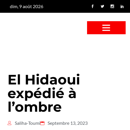
dim, 9 août 2026
CONFUS DE CANARD
CÔTÉ BASSE-COUR
CANETON FOUINEUR
L’ENTRETIEN À PEINE FICTIF
CAN’ART & CULTURE
El Hidaoui
expédié à
l’ombre
Saliha-Toumi
Septembre 13, 2023