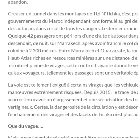
abandon.
Creuser un tunnel dans les montages de Tizi N’Tichka, c’est p
gouvernements du Maroc indépendant ont formulé au gré de
des autocars dans ce col de tous les dangers. Le dernier drame
Quelque 42 passagers ont péri lors d’une chute d’autocar dans 
descendait, de nuit, sur Marrakech, après avoir franchi le col d
culmine à 2.300 mètres. Entre Marrakech et Ouarzazate, la ro
Haut-Atlas riches en ressources minières sur une distance d’e
étroite et pleine de virages, cette route effrayante donne le 
qu’aux voyageurs, tellement les passages sont une véritable é
La voie est tellement exiguë à certains virages que les véhicule
manœuvres extrêmement risquées. Depuis 2015, le tracé de ce
«correction » avec un élargissement et une sécurisation des t
vertigineux. Certes, la dangerosité de la circulation y est dés
l’enchaînement des virages et des lacets de Tichka n’est plus 
Que du vague….
Mais le sentiment de sécurité ne peut être assuré que par la