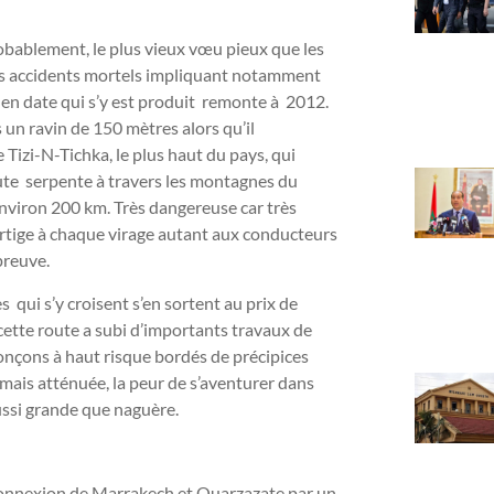
robablement, le plus vieux vœu pieux que les
s accidents mortels impliquant notamment
 en date qui s’y est produit remonte à 2012.
un ravin de 150 mètres alors qu’il
e Tizi-N-Tichka, le plus haut du pays, qui
ute serpente à travers les montagnes du
nviron 200 km. Très dangereuse car très
vertige à chaque virage autant aux conducteurs
preuve.
s qui s’y croisent s’en sortent au prix de
tte route a subi d’importants travaux de
ronçons à haut risque bordés de précipices
ormais atténuée, la peur de s’aventurer dans
aussi grande que naguère.
 connexion de Marrakech et Ouarzazate par un