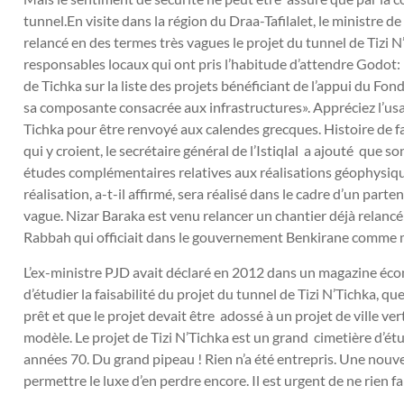
tunnel.En visite dans la région du Draa-Tafilalet, le ministre de
relancé en des termes très vagues le projet du tunnel de Tizi 
responsables locaux qui ont pris l’habitude d’attendre Godot: 
de Tichka sur la liste des projets bénéficiant de l’appui du 
sa composante consacrée aux infrastructures». Appréciez l’usa
Tichka pour être renvoyé aux calendes grecques. Histoire de 
qui y croient, le secrétaire général de l’Istiqlal a ajouté que s
études complémentaires relatives aux réalisations géophysiqu
réalisation, a-t-il affirmé, sera réalisé dans le cadre d’un part
vague. Nizar Baraka est venu relancer un chantier déjà relancé
Rabbah qui officiait dans le gouvernement Benkirane comme m
L’ex-ministre PJD avait déclaré en 2012 dans un magazine éc
d’étudier la faisabilité du projet du tunnel de Tizi N’Tichka, que
prêt et que le projet devait être adossé à un projet de ville ve
modèle. Le projet de Tizi N’Tichka est un grand cimetière d’ét
années 70. Du grand pipeau ! Rien n’a été entrepris. Une nouv
permettre le luxe d’en perdre encore. Il est urgent de ne rien fai