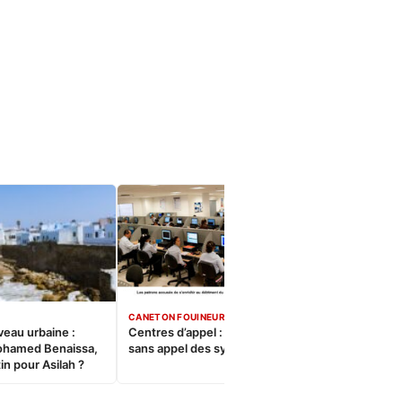
CANETON FOUINEUR
veau urbaine :
Centres d’appel : Le constat
ohamed Benaissa,
sans appel des syndicats
in pour Asilah ?