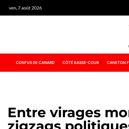
ven, 7 août 2026
CONFUS DE CANARD
CÔTÉ BASSE-COUR
CANETON F
Entre virages mor
zigzags politique