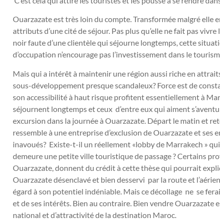
C’est cela qui attire les touristes et les pousse à se rendre dan
Ouarzazate est très loin du compte. Transformée malgré elle en 
attributs d’une cité de séjour. Pas plus qu’elle ne fait pas vivr
noir faute d’une clientèle qui séjourne longtemps, cette situati
d’occupation n’encourage pas l’investissement dans le tourisme
Mais qui a intérêt à maintenir une région aussi riche en attrait
sous-développement presque scandaleux? Force est de constat
son accessibilité à haut risque profitent essentiellement à M
séjournent longtemps et ceux d’entre eux qui aiment s’aventure
excursion dans la journée à Ouarzazate. Départ le matin et retou
ressemble à une entreprise d’exclusion de Ouarzazate et ses en
inavoués? Existe-t-il un réellement «lobby de Marrakech » qu
demeure une petite ville touristique de passage ? Certains pr
Ouarzazate, donnent du crédit à cette thèse qui pourrait expli
Ouarzazate désenclavé et bien desservi par la route et l’aérien
égard à son potentiel indéniable. Mais ce décollage ne se ferai
et de ses intérêts. Bien au contraire. Bien vendre Ouarzazate 
national et d’attractivité de la destination Maroc.