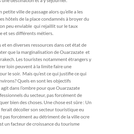
s une destination et à y séjourner.
petite ville de passage alors qu’elle a les
e les hôtels de la place condamnés à broyer du
on peu enviable qui rejaillit sur le taux
 et ses différents métiers.
s et en diverses ressources dans cet état de
er que la marginalisation de Ouarzazate et
arrakech. Les touristes notamment étrangers y
r loin peuvent à la limite faire une
r le soir. Mais qu’est ce qui justifie ce qui
virons? Quels en sont les objectifs
i agit dans l’ombre pour que Ouarzazate
ofessionnels du secteur, pas forcément de
quer bien des choses. Une chose est sûre : Un
 ferait décoller son secteur touristique eu
t pas forcément au détriment de la ville ocre
est un facteur de croissance du tourisme