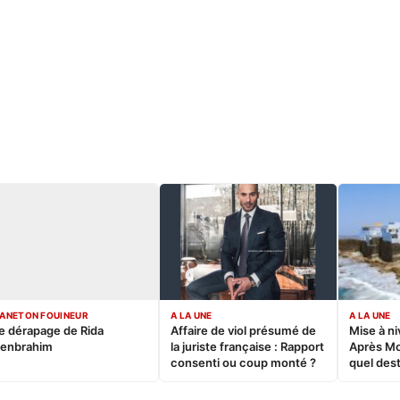
ANETON FOUINEUR
A LA UNE
A LA UNE
e dérapage de Rida
Affaire de viol présumé de
Mise à ni
enbrahim
la juriste française : Rapport
Après M
consenti ou coup monté ?
quel dest