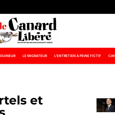
OUINEUR
LE MIGRATEUR
L’ENTRETIEN À PEINE FICTIF
CAN
tels et
s