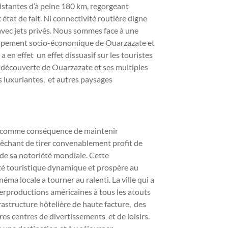
distantes d’à peine 180 km, regorgeant
état de fait. Ni connectivité routière digne
n avec jets privés. Nous sommes face à une
loppement socio-économique de Ouarzazate et
a en effet un effet dissuasif sur les touristes
a découverte de Ouarzazate et ses multiples
s luxuriantes, et autres paysages
eu comme conséquence de maintenir
êchant de tirer convenablement profit de
e sa notoriété mondiale. Cette
ité touristique dynamique et prospère au
ma locale a tourner au ralenti. La ville qui a
perproductions américaines à tous les atouts
astructure hôtelière de haute facture, des
res centres de divertissements et de loisirs.