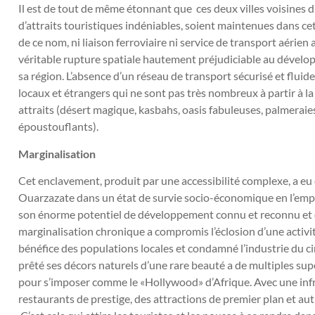
Il est de tout de même étonnant que ces deux villes voisines 
d’attraits touristiques indéniables, soient maintenues dans cet 
de ce nom, ni liaison ferroviaire ni service de transport aérie
véritable rupture spatiale hautement préjudiciable au déve
sa région. L’absence d’un réseau de transport sécurisé et fluide 
locaux et étrangers qui ne sont pas très nombreux à partir à l
attraits (désert magique, kasbahs, oasis fabuleuses, palmeraie
époustouflants).
Marginalisation
Cet enclavement, produit par une accessibilité complexe, a 
Ouarzazate dans un état de survie socio-économique en l’emp
son énorme potentiel de développement connu et reconnu et d
marginalisation chronique a compromis l’éclosion d’une activ
bénéfice des populations locales et condamné l’industrie du ciné
prêté ses décors naturels d’une rare beauté a de multiples su
pour s’imposer comme le «Hollywood» d’Afrique. Avec une infr
restaurants de prestige, des attractions de premier plan et aut