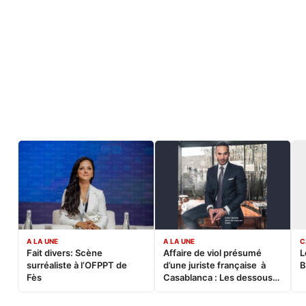
A LA UNE
A LA UNE
C
Fait divers: Scène
Affaire de viol présumé
L
surréaliste à l’OFPPT de
d’une juriste française à
B
Fès
Casablanca : Les dessous
d’une soirée partie en
sucette…