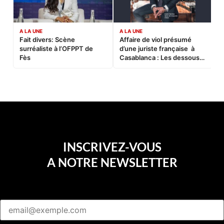
A LA UNE
A LA UNE
C
Fait divers: Scène
Affaire de viol présumé
L
surréaliste à l’OFPPT de
d’une juriste française à
B
Fès
Casablanca : Les dessous
d’une soirée partie en
sucette…
INSCRIVEZ-VOUS
A NOTRE NEWSLETTER