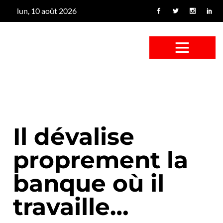
lun, 10 août 2026
CONFUS DE CANARD
CÔTÉ BASSE-COUR
CANETON FOUINEUR
L’ENTRETIEN À PEINE FICTIF
CAN’ART & CULTURE
Il dévalise
proprement la
banque où il
travaille…