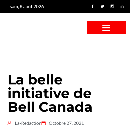
sam, 8 août 2026
CONFUS DE CANARD
CÔTÉ BASSE-COUR
CANETON FOUINEUR
L’ENTRETIEN À PEINE FICTIF
CAN’ART & CULTURE
La belle
initiative de
Bell Canada
La-Redaction
Octobre 27, 2021