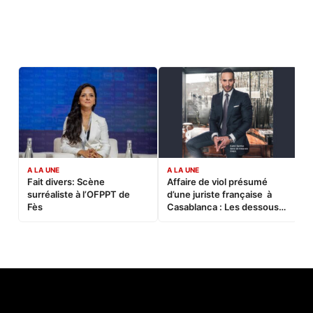
A LA UNE
A LA UNE
C
Fait divers: Scène
Affaire de viol présumé
L
surréaliste à l’OFPPT de
d’une juriste française à
B
Fès
Casablanca : Les dessous
d’une soirée partie en
sucette…