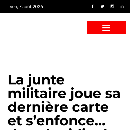
ven, 7 août 2026
CONFUS DE CANARD
CÔTÉ BASSE-COUR
CANETON FOUINEUR
L’ENTRETIEN À PEINE FICTIF
CAN’ART & CULTURE
La junte
militaire joue sa
dernière carte
et s’enfonce…