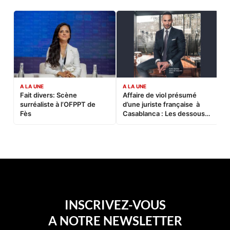
A LA UNE
A LA UNE
C
Fait divers: Scène
Affaire de viol présumé
L
surréaliste à l’OFPPT de
d’une juriste française à
B
Fès
Casablanca : Les dessous
d’une soirée partie en
sucette…
INSCRIVEZ-VOUS
A NOTRE NEWSLETTER