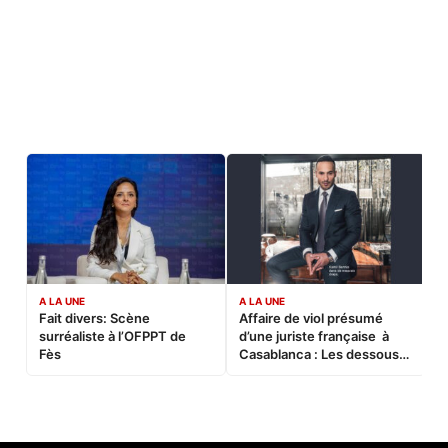
A LA UNE
A LA UNE
C
Fait divers: Scène
Affaire de viol présumé
L
surréaliste à l’OFPPT de
d’une juriste française à
B
Fès
Casablanca : Les dessous
d’une soirée partie en
sucette…