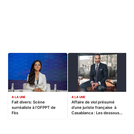
A LA UNE
A LA UNE
C
Fait divers: Scène
Affaire de viol présumé
L
surréaliste à l’OFPPT de
d’une juriste française à
B
Fès
Casablanca : Les dessous
d’une soirée partie en
sucette…