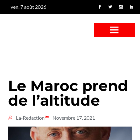
ven, 7 août 2026
CONFUS DE CANARD
CÔTÉ BASSE-COUR
CANETON FOUINEUR
L’ENTRETIEN À PEINE FICTIF
CAN’ART & CULTURE
Le Maroc prend
de l’altitude
La-Redaction
Novembre 17, 2021